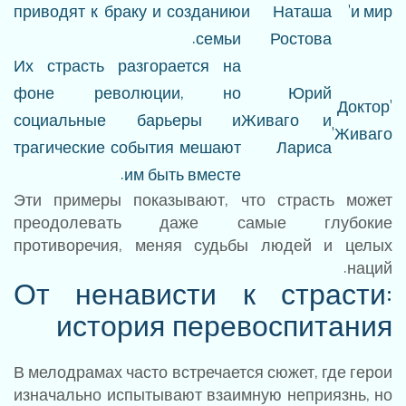
приводят к браку и созданию
и Наташа
и мир'
семьи.
Ростова
Их страсть разгорается на
фоне революции, но
Юрий
'Доктор
социальные барьеры и
Живаго и
Живаго'
трагические события мешают
Лариса
им быть вместе.
Эти примеры показывают, что страсть может
преодолевать даже самые глубокие
противоречия, меняя судьбы людей и целых
наций.
От ненависти к страсти:
история перевоспитания
В мелодрамах часто встречается сюжет, где герои
изначально испытывают взаимную неприязнь, но